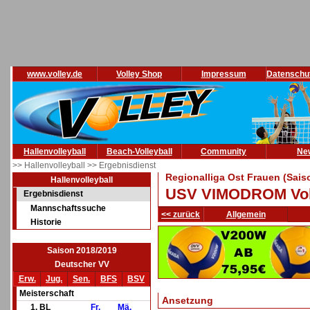
www.volley.de
Volley Shop
Impressum
Datenschu
Hallenvolleyball
Beach-Volleyball
Community
Ne
>> Hallenvolleyball
>> Ergebnisdienst
Regionalliga Ost Frauen (Sais
Hallenvolleyball
USV VIMODROM Volle
Ergebnisdienst
Mannschaftssuche
<< zurück
Allgemein
Historie
Saison 2018/2019
Deutscher VV
Erw.
Jug.
Sen.
BFS
BSV
Meisterschaft
Ansetzung
1. BL
Fr.
Mä.