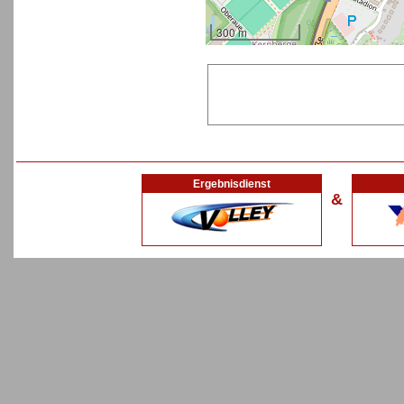
300 m
Ergebnisdienst
&