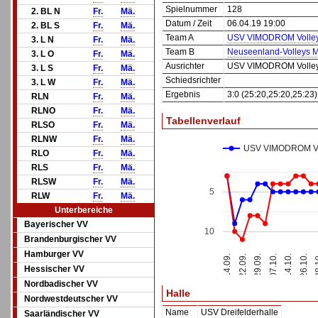
Spielnummer
128
2. BL N
Fr.
Mä.
Datum / Zeit
06.04.19 19:00
2. BL S
Fr.
Mä.
Team A
USV VIMODROM Volley
3. L N
Fr.
Mä.
Team B
Neuseenland-Volleys M
3. L O
Fr.
Mä.
Ausrichter
USV VIMODROM Volley
3. L S
Fr.
Mä.
Schiedsrichter
3. L W
Fr.
Mä.
Ergebnis
3:0 (25:20,25:20,25:23)
RLN
Fr.
Mä.
RLNO
Fr.
Mä.
Tabellenverlauf
RLSO
Fr.
Mä.
RLNW
Fr.
Mä.
USV VIMODROM Vo
RLO
Fr.
Mä.
RLS
Fr.
Mä.
RLSW
Fr.
Mä.
5
RLW
Fr.
Mä.
Unterbereiche
Bayerischer VV
10
Brandenburgischer VV
Hamburger VV
26.10.
29.09.
14.10.
22.09.
28
07.10.
14.09.
Hessischer VV
Nordbadischer VV
Halle
Nordwestdeutscher VV
Name
USV Dreifelderhalle
Saarländischer VV