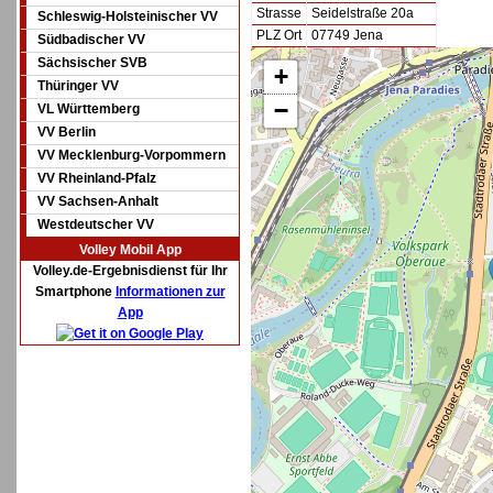
Strasse
Seidelstraße 20a
Schleswig-Holsteinischer VV
PLZ Ort
07749 Jena
Südbadischer VV
Sächsischer SVB
+
Thüringer VV
−
VL Württemberg
VV Berlin
VV Mecklenburg-Vorpommern
VV Rheinland-Pfalz
VV Sachsen-Anhalt
Westdeutscher VV
Volley Mobil App
Volley.de-Ergebnisdienst für Ihr
Smartphone
Informationen zur
App