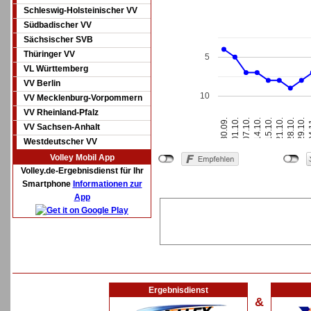
Schleswig-Holsteinischer VV
Südbadischer VV
Sächsischer SVB
Thüringer VV
5
VL Württemberg
VV Berlin
10
VV Mecklenburg-Vorpommern
VV Rheinland-Pfalz
14.10.
15.10.
21.10.
28.10.
29.10.
0
30.09.
01.10.
07.10.
VV Sachsen-Anhalt
Westdeutscher VV
Volley Mobil App
Volley.de-Ergebnisdienst für Ihr
Smartphone
Informationen zur
App
Ergebnisdienst
&