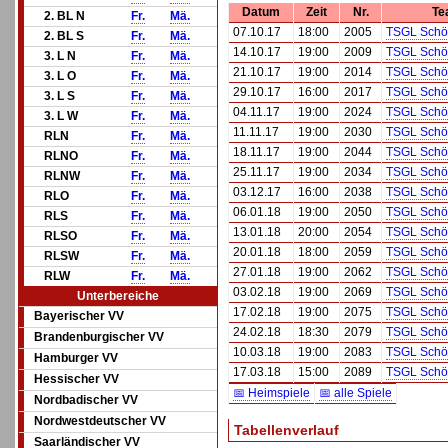
Datum
Zeit
Nr.
Te
2. BL N
Fr.
Mä.
07.10.17
18:00
2005
TSGL Schö
2. BL S
Fr.
Mä.
14.10.17
19:00
2009
TSGL Schö
3. L N
Fr.
Mä.
21.10.17
19:00
2014
TSGL Schö
3. L O
Fr.
Mä.
29.10.17
16:00
2017
TSGL Schö
3. L S
Fr.
Mä.
04.11.17
19:00
2024
TSGL Schö
3. L W
Fr.
Mä.
11.11.17
19:00
2030
TSGL Schö
RLN
Fr.
Mä.
18.11.17
19:00
2044
TSGL Schö
RLNO
Fr.
Mä.
25.11.17
19:00
2034
TSGL Schö
RLNW
Fr.
Mä.
03.12.17
16:00
2038
TSGL Schö
RLO
Fr.
Mä.
06.01.18
19:00
2050
TSGL Schö
RLS
Fr.
Mä.
13.01.18
20:00
2054
TSGL Schö
RLSO
Fr.
Mä.
20.01.18
18:00
2059
TSGL Schö
RLSW
Fr.
Mä.
27.01.18
19:00
2062
TSGL Schö
RLW
Fr.
Mä.
03.02.18
19:00
2069
TSGL Schö
Unterbereiche
17.02.18
19:00
2075
TSGL Schö
Bayerischer VV
24.02.18
18:30
2079
TSGL Schö
Brandenburgischer VV
10.03.18
19:00
2083
TSGL Schö
Hamburger VV
17.03.18
15:00
2089
TSGL Schö
Hessischer VV
📅 Heimspiele
📅 alle Spiele
Nordbadischer VV
Nordwestdeutscher VV
Tabellenverlauf
Saarländischer VV