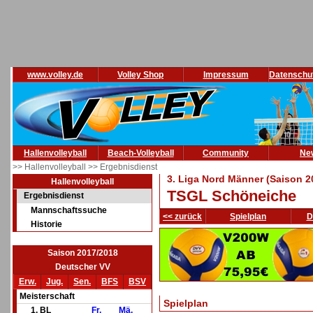
www.volley.de
Volley Shop
Impressum
Datenschu
Hallenvolleyball
Beach-Volleyball
Community
Ne
>> Hallenvolleyball
>> Ergebnisdienst
3. Liga Nord Männer (Saison 2
Hallenvolleyball
TSGL Schöneiche
Ergebnisdienst
Mannschaftssuche
<< zurück
Spielplan
D
Historie
Saison 2017/2018
Deutscher VV
Erw.
Jug.
Sen.
BFS
BSV
Meisterschaft
Spielplan
1. BL
Fr.
Mä.