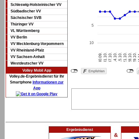
Schleswig-Holsteinischer VV
Südbadischer VV
Sächsischer SVB
Thüringer VV
5
VL Württemberg
VV Berlin
10
VV Mecklenburg-Vorpommern
VV Rheinland-Pfalz
14.10.
15.10.
21.10.
28.10.
29.10.
0
30.09.
01.10.
07.10.
VV Sachsen-Anhalt
Westdeutscher VV
Volley Mobil App
Volley.de-Ergebnisdienst für Ihr
Smartphone
Informationen zur
App
Ergebnisdienst
&