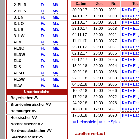
Datum
Zeit
Nr.
Te
2. BL N
Fr.
Mä.
30.09.17
20:00
2001
KMTV Eag
2. BL S
Fr.
Mä.
14.10.17
19:00
2009
KMTV Eag
3. L N
Fr.
Mä.
21.10.17
20:00
2011
KMTV Eag
3. L O
Fr.
Mä.
28.10.17
18:00
2018
KMTV Eag
3. L S
Fr.
Mä.
04.11.17
20:00
2021
KMTV Eag
3. L W
Fr.
Mä.
11.11.17
18:00
2027
KMTV Eag
RLN
Fr.
Mä.
25.11.17
20:00
2031
KMTV Eag
RLNO
Fr.
Mä.
02.12.17
20:00
2036
KMTV Eag
RLNW
Fr.
Mä.
09.12.17
18:00
2045
KMTV Eag
RLO
Fr.
Mä.
13.01.18
20:00
2054
KMTV Eag
RLS
Fr.
Mä.
20.01.18
18:30
2056
KMTV Eag
RLSO
Fr.
Mä.
27.01.18
20:00
2063
KMTV Eag
RLSW
Fr.
Mä.
04.02.18
16:00
2066
KMTV Eag
RLW
Fr.
Mä.
10.02.18
19:00
2046
KMTV Eag
Unterbereiche
17.02.18
20:00
2072
KMTV Eag
Bayerischer VV
24.02.18
19:30
2076
KMTV Eag
Brandenburgischer VV
10.03.18
19:00
2081
KMTV Eag
Hamburger VV
17.03.18
15:00
2090
KMTV Eag
Hessischer VV
📅 Heimspiele
📅 alle Spiele
Nordbadischer VV
Nordwestdeutscher VV
Tabellenverlauf
Saarländischer VV