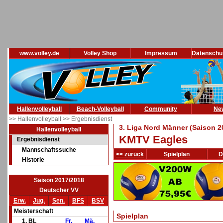
www.volley.de
Volley Shop
Impressum
Datenschu
Hallenvolleyball
Beach-Volleyball
Community
Ne
>> Hallenvolleyball
>> Ergebnisdienst
3. Liga Nord Männer (Saison 2
Hallenvolleyball
KMTV Eagles
Ergebnisdienst
Mannschaftssuche
<< zurück
Spielplan
D
Historie
Saison 2017/2018
Deutscher VV
Erw.
Jug.
Sen.
BFS
BSV
Meisterschaft
Spielplan
1. BL
Fr.
Mä.