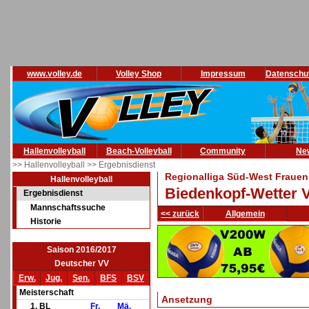
www.volley.de
Volley Shop
Impressum
Datenschu
Hallenvolleyball
Beach-Volleyball
Community
Ne
>> Hallenvolleyball
>> Ergebnisdienst
Regionalliga Süd-West Frauen
Hallenvolleyball
Biedenkopf-Wetter V
Ergebnisdienst
Mannschaftssuche
<< zurück
Allgemein
Historie
Saison 2016/2017
Deutscher VV
Erw.
Jug.
Sen.
BFS
BSV
Meisterschaft
Ansetzung
1. BL
Fr.
Mä.