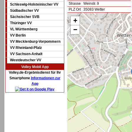
Strasse
Weinstr. 9
Schleswig-Holsteinischer VV
PLZ Ort
35083 Wetter
Südbadischer VV
Sächsischer SVB
+
Thüringer VV
−
VL Württemberg
VV Berlin
VV Mecklenburg-Vorpommern
VV Rheinland-Pfalz
VV Sachsen-Anhalt
Westdeutscher VV
Volley Mobil App
Volley.de-Ergebnisdienst für Ihr
Smartphone
Informationen zur
App