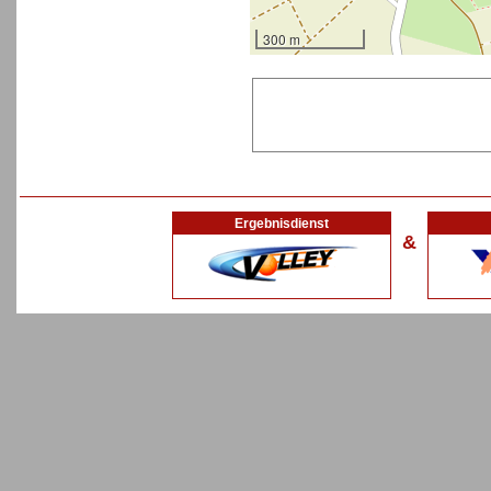
300 m
Ergebnisdienst
&