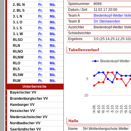
Spielnummer
8066
2. BL N
Fr.
Mä.
Datum / Zeit
11.02.17 20:00
2. BL S
Fr.
Mä.
Team A
Biedenkopf-Wetter Voll
3. L N
Fr.
Mä.
Team B
SV Steinwenden
3. L O
Fr.
Mä.
Ausrichter
Biedenkopf-Wetter Voll
3. L S
Fr.
Mä.
Schiedsrichter
3. L W
Fr.
Mä.
Ergebnis
3:0 (25:14,25:12,25:10)
RLSO
Fr.
Mä.
RLN
Fr.
Mä.
Tabellenverlauf
RLNO
Fr.
Mä.
RLNW
Fr.
Mä.
Biedenkopf-Wetter 
RLO
Fr.
Mä.
RLS
Fr.
Mä.
RLSW
Fr.
Mä.
5
RLW
Fr.
Mä.
Unterbereiche
Bayerischer VV
10
Brandenburgischer VV
Hamburger VV
24.09.
08.10.
09.10.
15.10.
16.10.
22.10.
23.10.
29.10.
30.
Hessischer VV
Niedersächsischer VV
Halle
Nordbadischer VV
Name
SH Wollenbergschule Wetter
Saarländischer VV