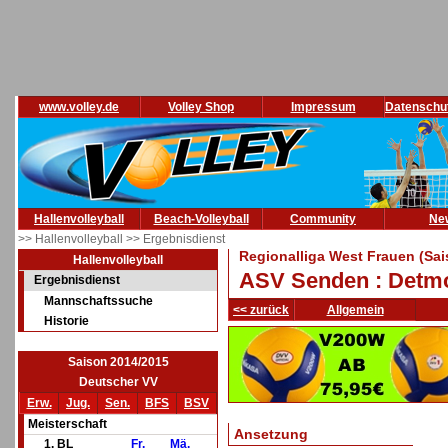
www.volley.de
Volley Shop
Impressum
Datenschu
Hallenvolleyball
Beach-Volleyball
Community
Ne
>> Hallenvolleyball
>> Ergebnisdienst
Regionalliga West Frauen (Sai
Hallenvolleyball
ASV Senden : Detm
Ergebnisdienst
Mannschaftssuche
<< zurück
Allgemein
Historie
Saison 2014/2015
Deutscher VV
Erw.
Jug.
Sen.
BFS
BSV
Meisterschaft
Ansetzung
1. BL
Fr.
Mä.