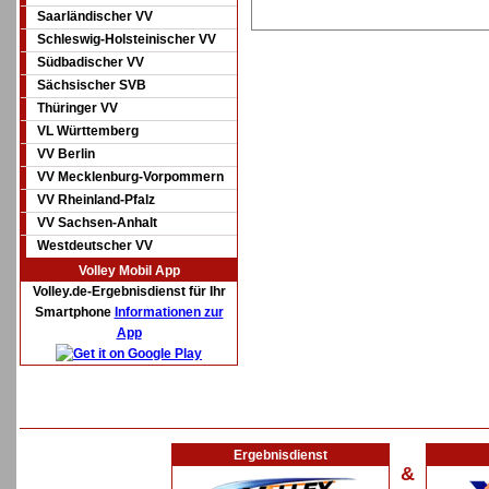
Saarländischer VV
Schleswig-Holsteinischer VV
Südbadischer VV
Sächsischer SVB
Thüringer VV
VL Württemberg
VV Berlin
VV Mecklenburg-Vorpommern
VV Rheinland-Pfalz
VV Sachsen-Anhalt
Westdeutscher VV
Volley Mobil App
Volley.de-Ergebnisdienst für Ihr
Smartphone
Informationen zur
App
Ergebnisdienst
&