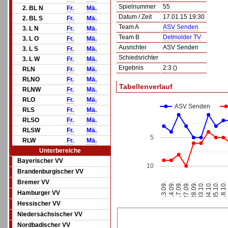
Spielnummer
55
2. BL N
Fr.
Mä.
Datum / Zeit
17.01.15 19:30
2. BL S
Fr.
Mä.
Team A
ASV Senden
3. L N
Fr.
Mä.
Team B
Detmolder TV
3. L O
Fr.
Mä.
Ausrichter
ASV Senden
3. L S
Fr.
Mä.
Schiedsrichter
3. L W
Fr.
Mä.
Ergebnis
2:3 ()
RLN
Fr.
Mä.
RLNO
Fr.
Mä.
Tabellenverlauf
RLNW
Fr.
Mä.
RLO
Fr.
Mä.
ASV Senden
RLS
Fr.
Mä.
RLSO
Fr.
Mä.
RLSW
Fr.
Mä.
5
RLW
Fr.
Mä.
Unterbereiche
Bayerischer VV
10
Brandenburgischer VV
Bremer VV
17.09.
14.09.
13.09.
18.10.
05.10.
04.10.
03.10.
28.09.
27.09.
Hamburger VV
Hessischer VV
Niedersächsischer VV
Nordbadischer VV