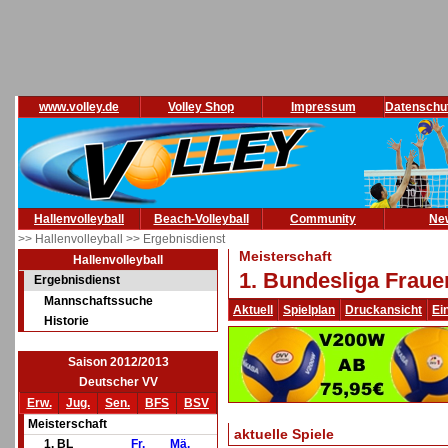
www.volley.de
Volley Shop
Impressum
Datenschu
Hallenvolleyball
Beach-Volleyball
Community
Ne
>> Hallenvolleyball
>> Ergebnisdienst
Meisterschaft
Hallenvolleyball
1. Bundesliga Fraue
Ergebnisdienst
Mannschaftssuche
Aktuell
Spielplan
Druckansicht
Ei
Historie
Saison 2012/2013
Deutscher VV
Erw.
Jug.
Sen.
BFS
BSV
Meisterschaft
aktuelle Spiele
1. BL
Fr.
Mä.