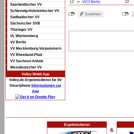
12
⇒
VCO Berlin
22
Saarländischer VV
Schleswig-Holsteinischer VV
Südbadischer VV
Sächsischer SVB
Thüringer VV
VL Württemberg
VV Berlin
VV Mecklenburg-Vorpommern
VV Rheinland-Pfalz
VV Sachsen-Anhalt
Westdeutscher VV
Volley Mobil App
Volley.de-Ergebnisdienst für Ihr
Smartphone
Informationen zur
App
Ergebnisdienst
&