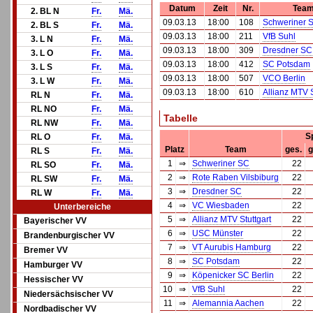
Datum
Zeit
Nr.
Team
2. BL N
Fr.
Mä.
09.03.13
18:00
108
Schweriner 
2. BL S
Fr.
Mä.
09.03.13
18:00
211
VfB Suhl
3. L N
Fr.
Mä.
09.03.13
18:00
309
Dresdner SC
3. L O
Fr.
Mä.
09.03.13
18:00
412
SC Potsdam
3. L S
Fr.
Mä.
09.03.13
18:00
507
VCO Berlin
3. L W
Fr.
Mä.
09.03.13
18:00
610
Allianz MTV S
RL N
Fr.
Mä.
RL NO
Fr.
Mä.
Tabelle
RL NW
Fr.
Mä.
S
RL O
Fr.
Mä.
Platz
Team
ges.
g
RL S
Fr.
Mä.
1
⇒
Schweriner SC
22
RL SO
Fr.
Mä.
2
⇒
Rote Raben Vilsbiburg
22
RL SW
Fr.
Mä.
3
⇒
Dresdner SC
22
RL W
Fr.
Mä.
4
⇒
VC Wiesbaden
22
Unterbereiche
5
⇒
Allianz MTV Stuttgart
22
Bayerischer VV
6
⇒
USC Münster
22
Brandenburgischer VV
7
⇒
VT Aurubis Hamburg
22
Bremer VV
8
⇒
SC Potsdam
22
Hamburger VV
9
⇒
Köpenicker SC Berlin
22
Hessischer VV
10
⇒
VfB Suhl
22
Niedersächsischer VV
11
⇒
Alemannia Aachen
22
Nordbadischer VV