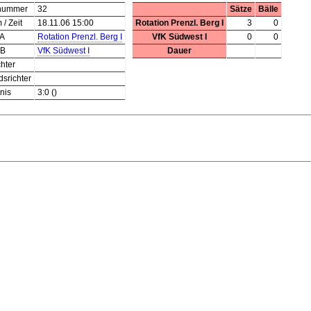
lnummer
32
Sätze
Bälle
/ Zeit
18.11.06 15:00
Rotation Prenzl. Berg I
3
0
 A
Rotation Prenzl. Berg I
VfK Südwest I
0
0
 B
VfK Südwest I
Dauer
hter
dsrichter
nis
3:0 ()