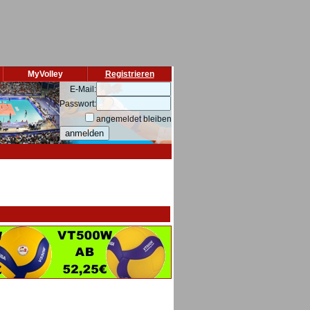
MyVolley
Registrieren
E-Mail:
Passwort:
angemeldet bleiben