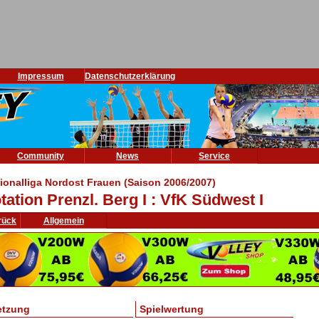
Impressum
Datenschutzerklärung
Community
News
Service
ionalliga Nordost Frauen (Saison 2006/2007)
tation Prenzl. Berg I : VfK Südwest I
rück
Allgemein
etzung
Spielwertung