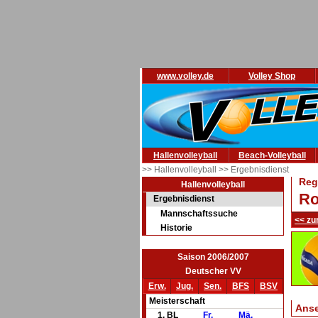
www.volley.de
Volley Shop
Hallenvolleyball
Beach-Volleyball
>> Hallenvolleyball
>> Ergebnisdienst
Reg
Hallenvolleyball
Ro
Ergebnisdienst
Mannschaftssuche
<< zu
Historie
Saison 2006/2007
Deutscher VV
Erw.
Jug.
Sen.
BFS
BSV
Meisterschaft
Ans
1. BL
Fr.
Mä.