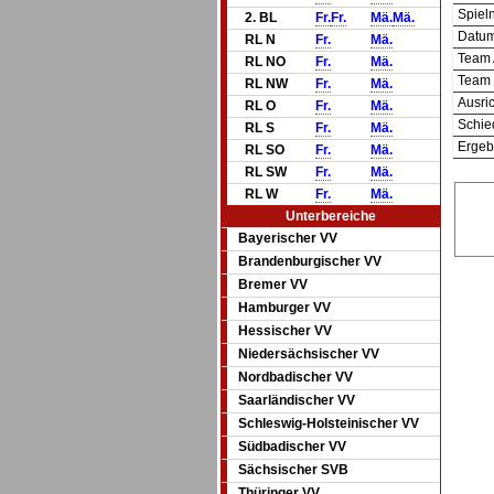
Spie
2. BL
Fr.
Fr.
Mä.
Mä.
Datum 
RL N
Fr.
Mä.
Team
RL NO
Fr.
Mä.
Team
RL NW
Fr.
Mä.
Ausric
RL O
Fr.
Mä.
Schie
RL S
Fr.
Mä.
Ergeb
RL SO
Fr.
Mä.
RL SW
Fr.
Mä.
RL W
Fr.
Mä.
Unterbereiche
Bayerischer VV
Brandenburgischer VV
Bremer VV
Hamburger VV
Hessischer VV
Niedersächsischer VV
Nordbadischer VV
Saarländischer VV
Schleswig-Holsteinischer VV
Südbadischer VV
Sächsischer SVB
Thüringer VV