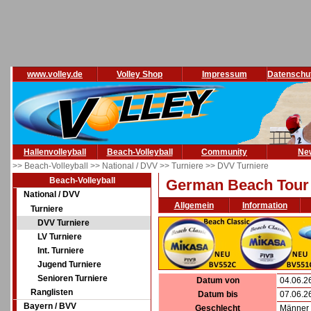
www.volley.de
Volley Shop
Impressum
Datenschu
Hallenvolleyball
Beach-Volleyball
Community
Ne
>> Beach-Volleyball
>> National / DVV
>> Turniere
>> DVV Turniere
Beach-Volleyball
German Beach Tour B
National / DVV
Allgemein
Information
Turniere
DVV Turniere
LV Turniere
Int. Turniere
Jugend Turniere
Senioren Turniere
Datum von
04.06.2
Ranglisten
Datum bis
07.06.2
Bayern / BVV
Geschlecht
Männer