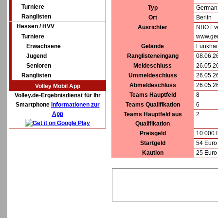
Turniere
Typ
German 
Ranglisten
Ort
Berlin
Hessen / HVV
Ausrichter
NBO Ev
Turniere
www.ge
Erwachsene
Gelände
Funkhau
Jugend
Ranglisteneingang
08.06.2
Senioren
Meldeschluss
26.05.2
Ranglisten
Ummeldeschluss
26.05.2
Abmeldeschluss
26.05.2
Volley Mobil App
Teams Hauptfeld
8
Volley.de-Ergebnisdienst für Ihr
Smartphone
Informationen zur
Teams Qualifikation
6
App
Teams Hauptfeld aus
2
Qualifikation
Preisgeld
10.000 
Startgeld
54 Euro 
Kaution
25 Euro 