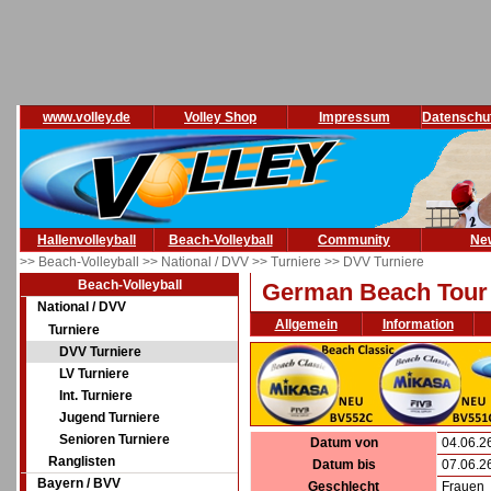
www.volley.de
Volley Shop
Impressum
Datenschu
Hallenvolleyball
Beach-Volleyball
Community
Ne
>> Beach-Volleyball
>> National / DVV
>> Turniere
>> DVV Turniere
Beach-Volleyball
German Beach Tour B
National / DVV
Allgemein
Information
Turniere
DVV Turniere
LV Turniere
Int. Turniere
Jugend Turniere
Senioren Turniere
Datum von
04.06.2
Ranglisten
Datum bis
07.06.2
Bayern / BVV
Geschlecht
Frauen