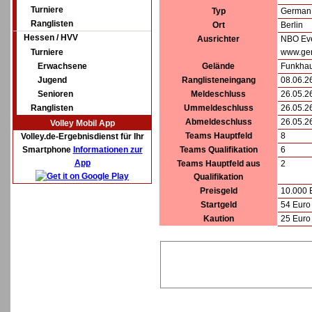
Turniere
Typ
German 
Ranglisten
Ort
Berlin
Hessen / HVV
Ausrichter
NBO Ev
Turniere
www.ge
Erwachsene
Gelände
Funkhau
Jugend
Ranglisteneingang
08.06.2
Senioren
Meldeschluss
26.05.2
Ranglisten
Ummeldeschluss
26.05.2
Abmeldeschluss
26.05.2
Volley Mobil App
Teams Hauptfeld
8
Volley.de-Ergebnisdienst für Ihr
Smartphone
Informationen zur
Teams Qualifikation
6
App
Teams Hauptfeld aus
2
Qualifikation
Preisgeld
10.000 
Startgeld
54 Euro 
Kaution
25 Euro 