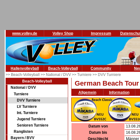
www.volley.de
Volley Shop
Impressum
Datenschu
Hallenvolleyball
Beach-Volleyball
Community
Ne
>> Beach-Volleyball
>> National / DVV
>> Turniere
>> DVV Turniere
Beach-Volleyball
German Beach Tou
National / DVV
Allgemein
Information
Turniere
DVV Turniere
LV Turniere
Int. Turniere
Jugend Turniere
Senioren Turniere
Datum von
13.08.2
Ranglisten
Datum bis
16.08.2
Bayern / BVV
Geschlecht
Männer