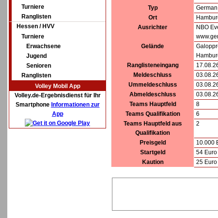
Turniere
Typ
German 
Ranglisten
Ort
Hambur
Hessen / HVV
Ausrichter
NBO Ev
Turniere
www.ge
Erwachsene
Gelände
Galoppr
Hambur
Jugend
Ranglisteneingang
17.08.2
Senioren
Meldeschluss
03.08.2
Ranglisten
Ummeldeschluss
03.08.2
Volley Mobil App
Abmeldeschluss
03.08.2
Volley.de-Ergebnisdienst für Ihr
Teams Hauptfeld
8
Smartphone
Informationen zur
App
Teams Qualifikation
6
Teams Hauptfeld aus
2
Qualifikation
Preisgeld
10.000 
Startgeld
54 Euro 
Kaution
25 Euro 