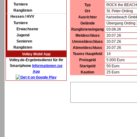
Turniere
Typ
ROCK the BEACH
Ranglisten
Ort
St. Peter-Ording
Hessen / HVV
Ausrichter
hansebeach GmbH
Turniere
Gelände
Übergang Ording 2
Erwachsene
Ranglisteneingang
03.08.26
Jugend
Meldeschluss
20.07.26
Senioren
Ummeldeschluss
20.07.26
Ranglisten
Abmeldeschluss
20.07.26
Teams Hauptfeld
16
Volley Mobil App
Volley.de-Ergebnisdienst für Ihr
Preisgeld
5.000 Euro
Smartphone
Informationen zur
Startgeld
50 Euro
App
Kaution
25 Euro