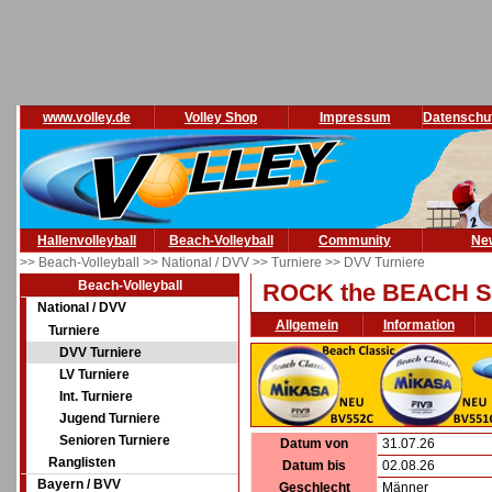
www.volley.de
Volley Shop
Impressum
Datenschu
Hallenvolleyball
Beach-Volleyball
Community
Ne
>> Beach-Volleyball
>> National / DVV
>> Turniere
>> DVV Turniere
Beach-Volleyball
ROCK the BEACH St
National / DVV
Allgemein
Information
Turniere
DVV Turniere
LV Turniere
Int. Turniere
Jugend Turniere
Senioren Turniere
Datum von
31.07.26
Ranglisten
Datum bis
02.08.26
Bayern / BVV
Geschlecht
Männer