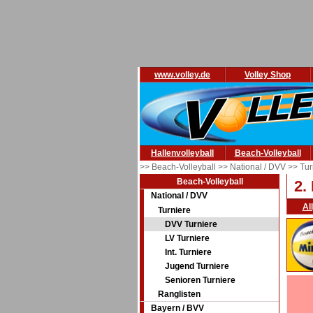
www.volley.de
Volley Shop
Hallenvolleyball
Beach-Volleyball
>> Beach-Volleyball
>> National / DVV
>> Tur
Beach-Volleyball
2.
National / DVV
Al
Turniere
DVV Turniere
LV Turniere
Int. Turniere
Jugend Turniere
Senioren Turniere
Ranglisten
Bayern / BVV