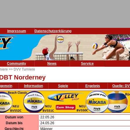
Impressum
Datenschutzerklärung
Community
News
Service
niere
>> DVV Turniere
 DBT Norderney
lgemein
Information
Spiele
Ergebnis
Quelle: D
Datum von
22.05.26
Datum bis
24.05.26
Geschlecht
Männer