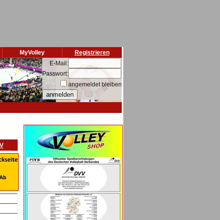
MyVolley
Registrieren
E-Mail:
Passwort:
angemeldet bleiben
VV