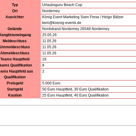
Typ
Urlaubsguru Beach Cup
Ort
Norderney
Ausrichter
König Event Marketing Sven Frese / Helgo Bätzer
kem@koenig-events.de
Gelände
Nordstrand Norderney 26548 Norderney
Ranglisteneingang
25.05.26
Meldeschluss
11.05.26
Ummeldeschluss
11.05.26
Abmeldeschluss
11.05.26
Teams Hauptfeld
16
eams Qualifikation
8
eams Hauptfeld aus
2
Qualifikation
Preisgeld
5.000 Euro
Startgeld
50 Euro Hauptfeld, 30 Euro Qualifikation
Kaution
25 Euro Hauptfeld, 40 Euro Qualifikation