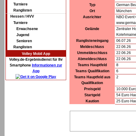
Turniere
Typ
German Bea
Ranglisten
Ort
München
Hessen / HVV
Ausrichter
NBO Event 
Turniere
www.german
Erwachsene
Gelände
Zentraler H
Kolehmaine
Jugend
Ranglisteneingang
06.07.26
Senioren
Meldeschluss
22.06.26
Ranglisten
Ummeldeschluss
22.06.26
Volley Mobil App
Abmeldeschluss
22.06.26
Volley.de-Ergebnisdienst für Ihr
Teams Hauptfeld
8
Smartphone
Informationen zur
App
Teams Qualifikation
6
Teams Hauptfeld aus
2
Qualifikation
Preisgeld
10.000 Eur
Startgeld
54 Euro Hau
Kaution
25 Euro Hau