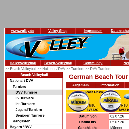
www.volley.de
Volley Shop
Impressum
Datenschu
Hallenvolleyball
Beach-Volleyball
Community
Ne
>> Beach-Volleyball
>> National / DVV
>> Turniere
>> DVV Turniere
Beach-Volleyball
German Beach Tour
National / DVV
Allgemein
Information
Turniere
DVV Turniere
LV Turniere
Int. Turniere
Jugend Turniere
Senioren Turniere
Datum von
02.07.26
Ranglisten
Datum bis
05.07.26
Bayern / BVV
Geschlecht
Männer