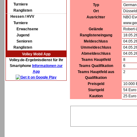
Turniere
Typ
German 
Ranglisten
Ort
Düsseld
Hessen / HVV
Ausrichter
NBO Ev
Turniere
www.ge
Erwachsene
Gelände
Robert-
Jugend
Ranglisteneingang
18.05.2
Senioren
Meldeschluss
04.05.2
Ranglisten
Ummeldeschluss
04.05.2
Abmeldeschluss
04.05.2
Volley Mobil App
Teams Hauptfeld
8
Volley.de-Ergebnisdienst für Ihr
Smartphone
Informationen zur
Teams Qualifikation
6
App
Teams Hauptfeld aus
2
Qualifikation
Preisgeld
10.000 
Startgeld
54 Euro 
Kaution
25 Euro 