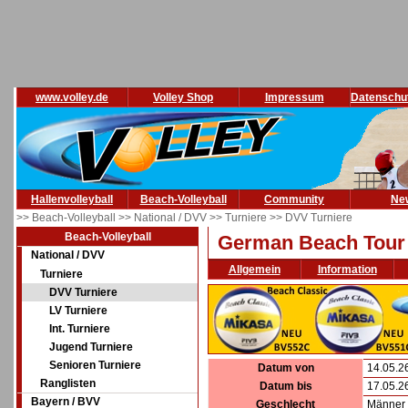
www.volley.de
Volley Shop
Impressum
Datenschu
Hallenvolleyball
Beach-Volleyball
Community
Ne
>> Beach-Volleyball
>> National / DVV
>> Turniere
>> DVV Turniere
Beach-Volleyball
German Beach Tour 
National / DVV
Allgemein
Information
Turniere
DVV Turniere
LV Turniere
Int. Turniere
Jugend Turniere
Senioren Turniere
Datum von
14.05.2
Ranglisten
Datum bis
17.05.2
Bayern / BVV
Geschlecht
Männer